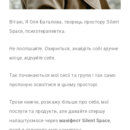
Вітаю, Я Оля Баталова, творець простору Silent
Space, психотерапевтка.
Не поспішайте. Озирніться, знайдіть собі зручне
місце, відчуйте себе.
Так починаються мої сесії та групи і так само
пропоную освоїтися в цьому просторі.
Трохи нижче, розкажу більше про себе, мої
послуги та продукти, але давайте спершу
налаштуємося через
маніфест Silent Space
,
який я створила мов камертон: