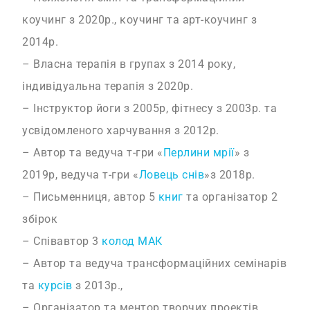
коучинг з 2020р., коучинг та арт-коучинг з
2014р.
– Власна терапія в групах з 2014 року,
індивідуальна терапія з 2020р.
– Інструктор йоги з 2005р, фітнесу з 2003р. та
усвідомленого харчування з 2012р.
– Автор та ведуча т-гри «
Перлини мрії
» з
2019р, ведуча т-гри «
Ловець снів
»з 2018р.
– Письменниця, автор 5
книг
та організатор 2
збірок
– Співавтор 3
колод МАК
– Автор та ведуча трансформаційних семінарів
та
курсів
з 2013р.,
– Організатор та ментор творчих проектів.