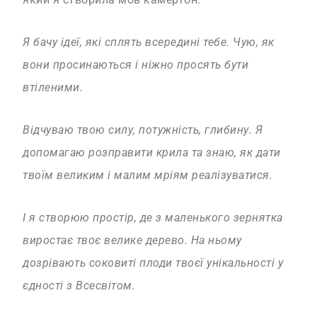
Я бачу ідеї, які сплять всередині тебе.
Чую, як
вони просинаються і ніжно просять бути
втіленими.
Відчуваю твою силу, потужність, глибину.
Я
допомагаю розправити крила та знаю, як дати
твоїм великим і малим мріям реалізуватися.
І я створюю простір, де з маленького зернятка
виростає твоє велике дерево. На ньому
дозрівають соковиті плоди твоєї унікальності у
єдності з Всесвітом.