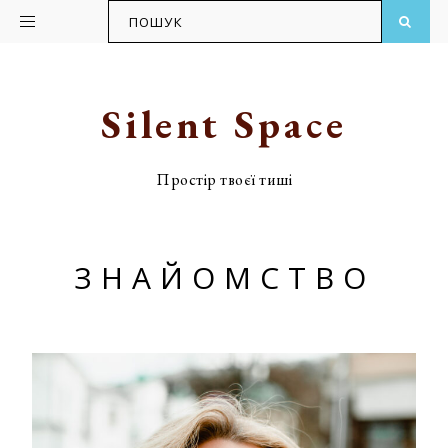
Skip
Skip
to
to
primary
main
Silent Space
navigation
content
Простір твоєї тиші
ЗНАЙОМСТВО