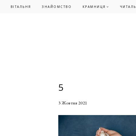
Skip
Skip
ВІТАЛЬНЯ
ЗНАЙОМСТВО
КРАМНИЦЯ
ЧИТАЛ
to
to
primary
main
navigation
content
5
3 Жовтня 2021