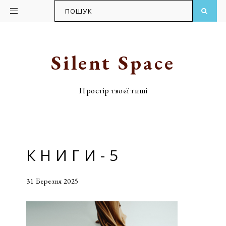
ПОШУК
Skip
Skip
to
to
primary
main
Silent Space
navigation
content
Простір твоєї тиші
КНИГИ-5
31 Березня 2025