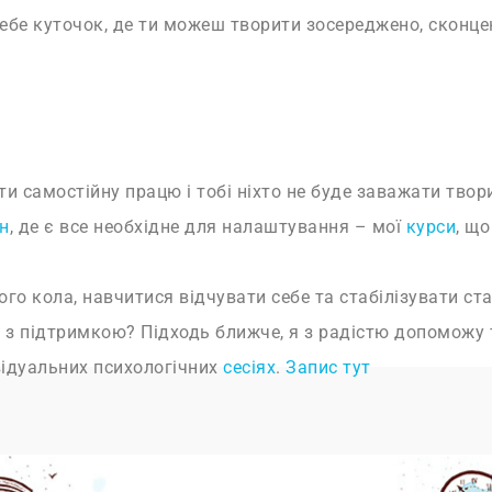
тебе куточок, де ти можеш творити зосереджено, сконцен
 самостійну працю і тобі ніхто не буде заважати твор
н
, де є все необхідне для налаштування – мої
курси
, щ
ого кола, навчитися відчувати себе та стабілізувати ст
 з підтримкою? Підходь ближче, я з радістю допоможу 
відуальних психологічних
сесіях
.
Запис тут