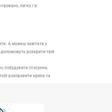
тровано, легко і в
ити. А можеш завітати у
о допоможуть розкрити твій
ан, побудувати стосунки,
тобі розправити крила та