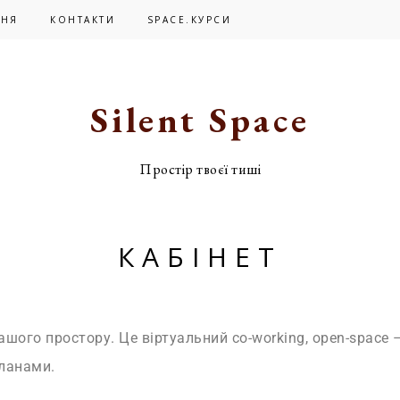
ЬНЯ
КОНТАКТИ
SPACE.КУРСИ
Silent Space
Простір твоєї тиші
КАБІНЕТ
нашого простору. Це віртуальний co-working, open-space
планами.