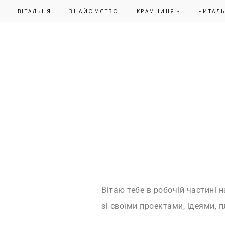
Skip
Skip
ВІТАЛЬНЯ
ЗНАЙОМСТВО
КРАМНИЦЯ
ЧИТАЛ
to
to
primary
main
navigation
content
Вітаю тебе в робочій частині 
зі своїми проектами, ідеями, 