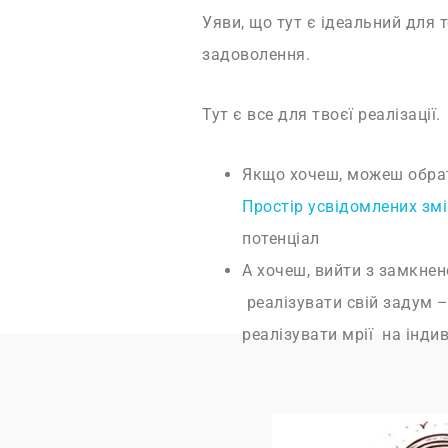
Уяви, що тут є ідеальний для 
задоволення.
Тут є все для твоєї реалізації.
Якщо хочеш, можеш обрати
Простір усвідомлених змі
потенціал
А хочеш, вийти з замкнен
реалізувати свій задум –
реалізувати мрії на інди