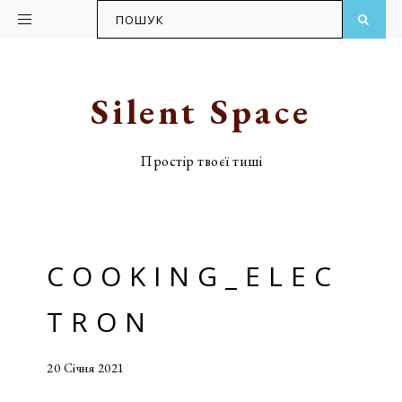
ПОШУК
Skip
Skip
to
to
primary
main
Silent Space
navigation
content
Простір твоєї тиші
COOKING_ELEC
TRON
20 Січня 2021