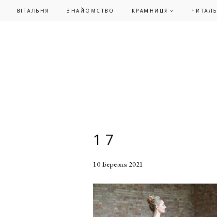
Skip
Skip
ВІТАЛЬНЯ
ЗНАЙОМСТВО
КРАМНИЦЯ
ЧИТАЛ
to
to
primary
main
navigation
content
17
10 Березня 2021