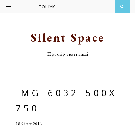
ПОШУК
Skip
Skip
to
to
primary
main
Silent Space
navigation
content
Простір твоєї тиші
IMG_6032_500X
750
18 Січня 2016