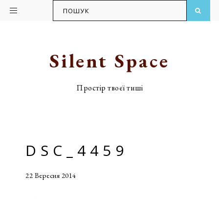
ПОШУК
Skip
Skip
to
to
primary
main
Silent Space
navigation
content
Простір твоєї тиші
DSC_4459
22 Вересня 2014